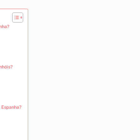
anha?
nhóis?
a Espanha?