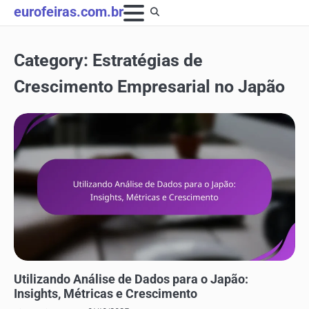
Skip
eurofeiras.com.br
to
content
Category:
Estratégias de
Crescimento Empresarial no Japão
ESTRATÉGIAS DE CRESCIMENTO EMPRESARIAL NO JAPÃO
Utilizando Análise de Dados para o Japão:
Insights, Métricas e Crescimento